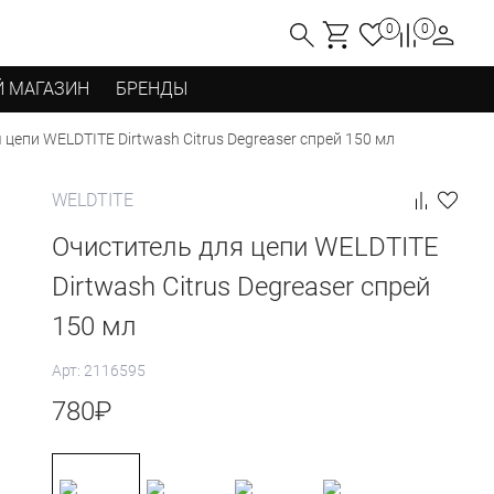
0
0
 МАГАЗИН
БРЕНДЫ
 цепи WELDTITE Dirtwash Citrus Degreaser спрей 150 мл
WELDTITE
Очиститель для цепи WELDTITE
Dirtwash Citrus Degreaser спрей
150 мл
Арт: 2116595
780
₽