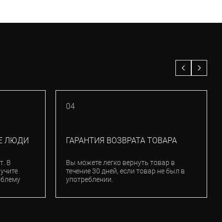
04
Е ЛЮДИ
ГАРАНТИЯ ВОЗВРАТА ТОВАРА
т. В
Вы можете легко вернуть товар в
лучите
течение 30 дней, если товар не был в
облему
употреблении.