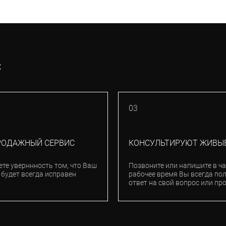
С
03
РОДАЖНЫЙ СЕРВИС
КОНСУЛЬТИРУЮТ ЖИВЫ
ете уверннность том, что Ваш
Позвоните или напишите в ча
 будет всегда исправен
рабочее время Вы всегда по
ответ на свой вопрос или пр