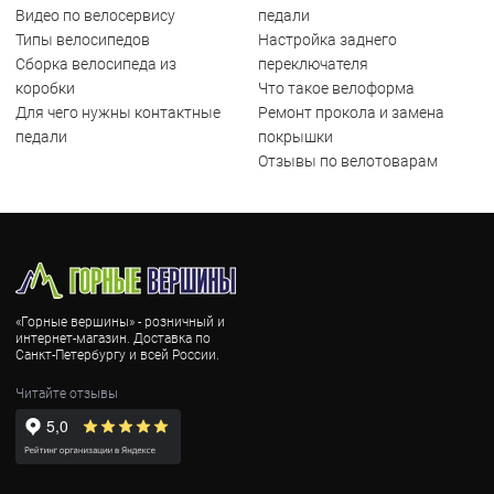
Видео по велосервису
педали
Типы велосипедов
Настройка заднего
Сборка велосипеда из
переключателя
коробки
Что такое велоформа
Для чего нужны контактные
Ремонт прокола и замена
педали
покрышки
Отзывы по велотоварам
«Горные вершины» - розничный и
интернет-магазин. Доставка по
Санкт-Петербургу и всей России.
Читайте отзывы