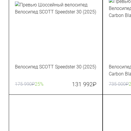
Велосипед SCOTT Speedster 30 (2025)
Велосипед
Carbon Bl
131 992
₽
175 990
₽
25%
735 000
₽