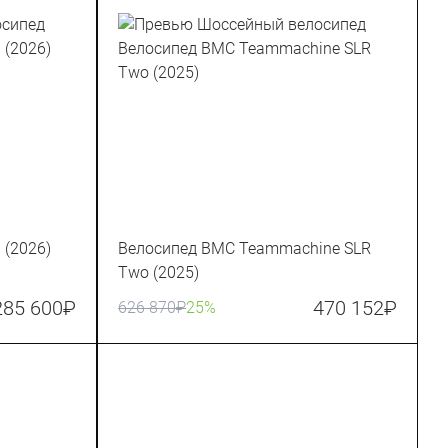
 (2026)
Велосипед BMC Teammachine SLR
Two (2025)
285 600
₽
470 152
₽
626 870
₽
25%