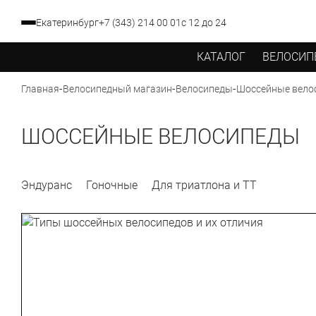
Екатеринбург
+7 (343) 214 00 01
с 12 до 24
КАТАЛОГ
ВЕЛОСИП
-
-
-
Шоссейные вело
Главная
Велосипедный магазин
Велосипеды
ШОССЕЙНЫЕ ВЕЛОСИПЕДЫ
Эндуранс
Гоночные
Для триатлона и ТТ