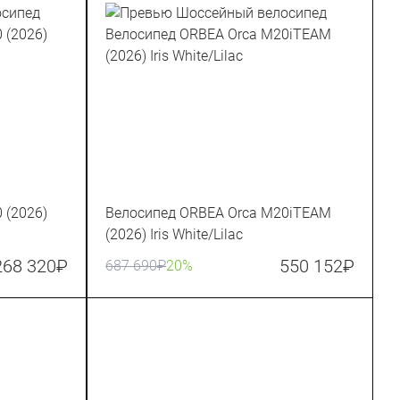
 (2026)
Велосипед ORBEA Orca M20iTEAM
(2026) Iris White/Lilac
268 320
₽
550 152
₽
687 690
₽
20%