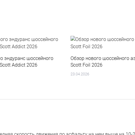
го эндуранс шоссейного
Обзор нового шоссейного а
Scott Addict 2026
Scott Foil 2026
23.04.2026
редняя скорость движения по асфальту на нем выше на 10