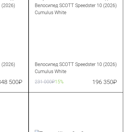
 (2026)
Велосипед SCOTT Speedster 10 (2026)
Cumulus White
348 500
₽
196 350
₽
231 000
₽
15%