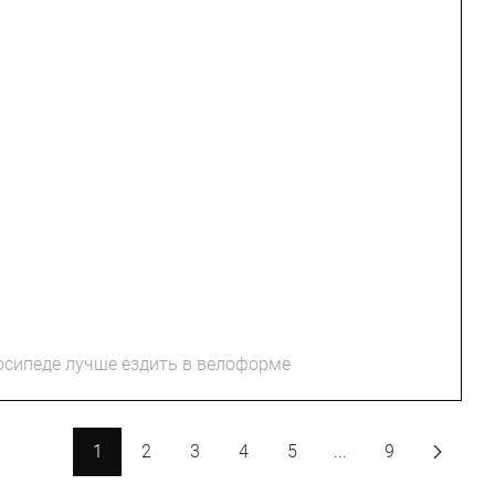
осипеде лучше ездить в велоформе
1
2
3
4
5
...
9