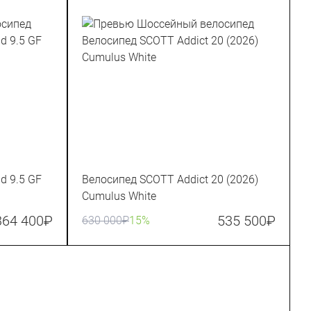
d 9.5 GF
Велосипед SCOTT Addict 20 (2026)
Cumulus White
364 400
₽
535 500
₽
630 000
₽
15%