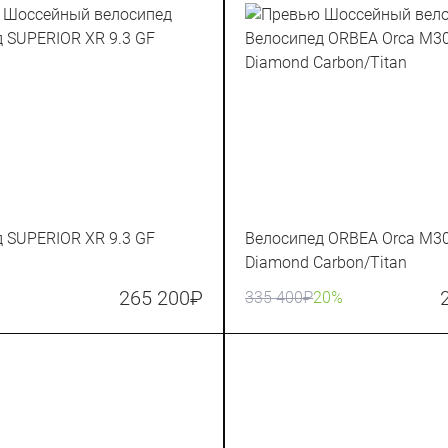
 SUPERIOR XR 9.3 GF
Велосипед ORBEA Orca M30
Diamond Carbon/Titan
265 200
₽
335 400
₽
20%