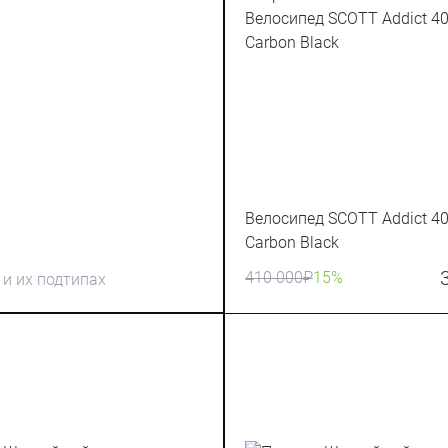
Велосипед SCOTT Addict 40
Carbon Black
410 000
₽
15%
и их подтипах