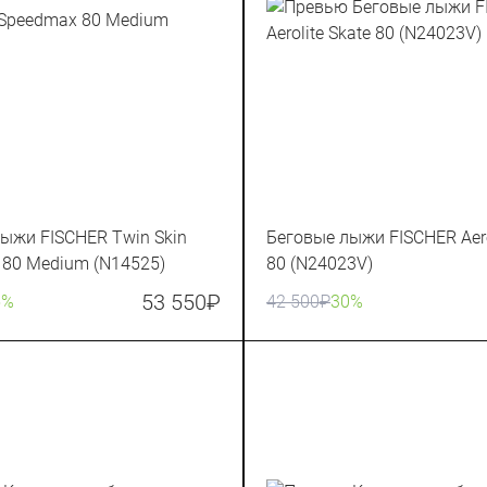
ыжи FISCHER Twin Skin
Беговые лыжи FISCHER Aero
80 Medium (N14525)
80 (N24023V)
53 550
₽
5%
42 500
₽
30%