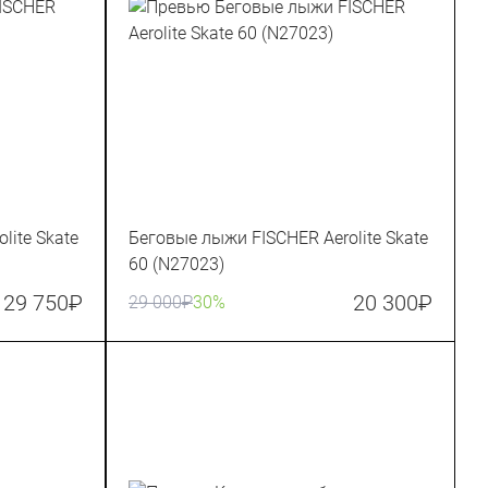
lite Skate
Беговые лыжи FISCHER Aerolite Skate
60 (N27023)
29 750
₽
20 300
₽
29 000
₽
30%