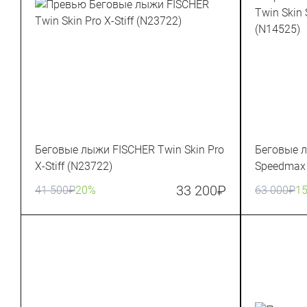
Беговые лыжи FISCHER Twin Skin Pro
Беговые л
X-Stiff (N23722)
Speedmax 
33 200
₽
41 500
₽
20%
63 000
₽
1