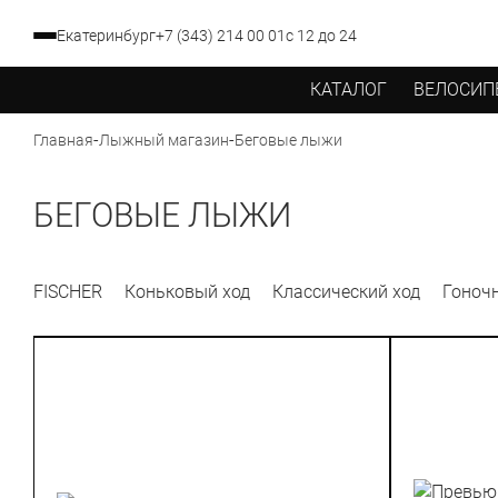
Екатеринбург
+7 (343) 214 00 01
с 12 до 24
КАТАЛОГ
ВЕЛОСИП
-
-
Беговые лыжи
Главная
Лыжный магазин
БЕГОВЫЕ ЛЫЖИ
FISCHER
Коньковый ход
Классический ход
Гоноч