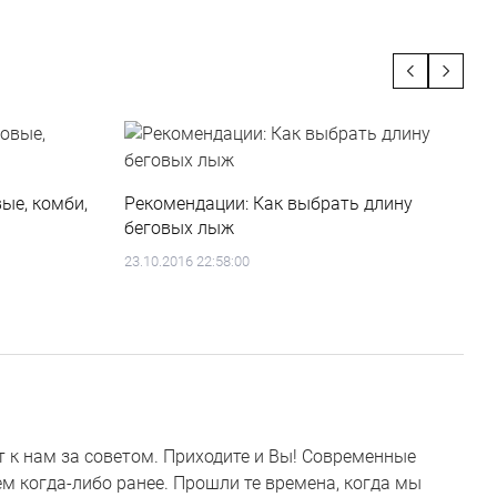
О
ые, комби,
Рекомендации: Как выбрать длину
беговых лыж
2
23.10.2016 22:58:00
 к нам за советом. Приходите и Вы! Современные
м когда-либо ранее. Прошли те времена, когда мы