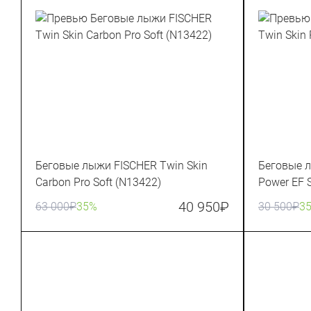
Беговые лыжи FISCHER Twin Skin
Беговые л
Carbon Pro Soft (N13422)
Power EF S
40 950
₽
63 000
₽
35%
30 500
₽
3