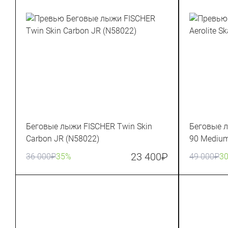
Беговые лыжи FISCHER Twin Skin
Беговые л
Carbon JR (N58022)
90 Medium
23 400
₽
36 000
₽
35%
49 000
₽
3