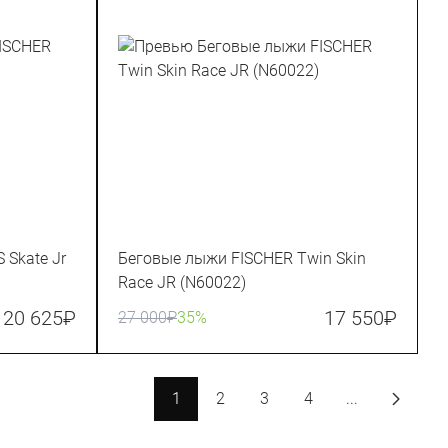
 Skate Jr
Беговые лыжи FISCHER Twin Skin
Race JR (N60022)
20 625
₽
17 550
₽
27 000
₽
35%
1
2
3
4
...