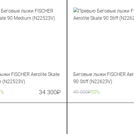
ыжи FISCHER Aerolite Skate
Беговые лыжи FISCHER Aero
 (N22523V)
90 Stiff (N22623V)
34 300
₽
0%
49 000
₽
30%