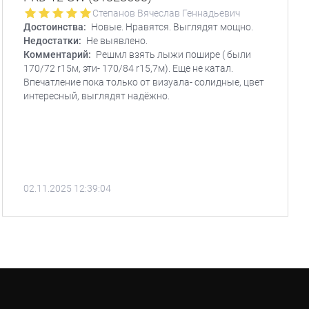
Степанов Вячеслав Геннадьевич
Достоинства:
Новые. Нравятся. Выглядят мощно.
Недостатки:
Не выявлено.
Комментарий:
Решмл взять лыжи пошире ( были
170/72 r15м, эти- 170/84 r15,7м). Еще не катал.
Впечатление пока только от визуала- солидные, цвет
интересный, выглядят надёжно.
02.11.2025 12:39:04