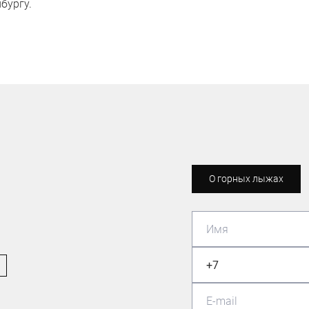
бургу.
О горных лыжах