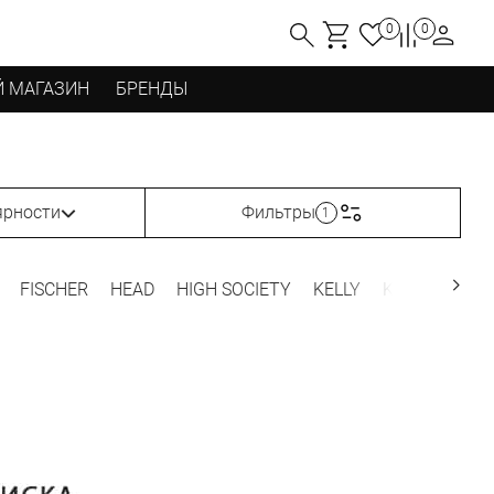
0
0
 МАГАЗИН
БРЕНДЫ
ярности
Фильтры
1
FISCHER
HEAD
HIGH SOCIETY
KELLY
KRIMSON KL