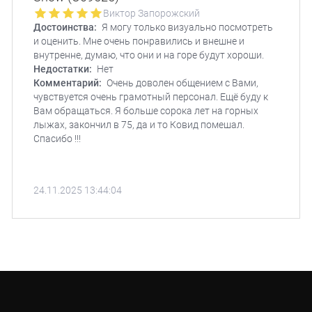
Виктор Запорожский
Достоинства:
Я могу только визуально посмотреть
и оценить. Мне очень понравились и внешне и
внутренне, думаю, что они и на горе будут хороши.
Недостатки:
Нет
Комментарий:
Очень доволен общением с Вами,
чувствуется очень грамотный персонал. Ещё буду к
Вам обращаться. Я больше сорока лет на горных
лыжах, закончил в 75, да и то Ковид помешал.
Спасибо !!!
24.11.2025 13:44:04