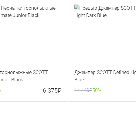
 горнолыжные SCOTT
Джемпер SCOTT Defined Lig
unior Black
Blue
6 375
₽
%
14 440
₽
50%