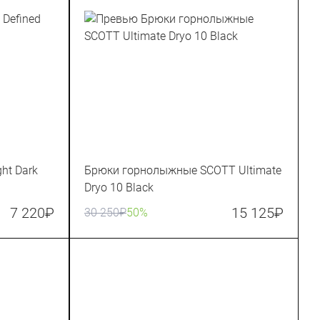
ht Dark
Брюки горнолыжные SCOTT Ultimate
Dryo 10 Black
7 220
₽
15 125
₽
30 250
₽
50%