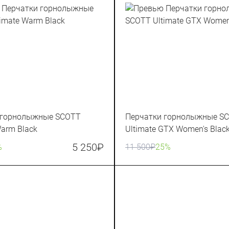
 горнолыжные SCOTT
Перчатки горнолыжные S
Warm Black
Ultimate GTX Women's Blac
5 250
₽
%
11 500
₽
25%