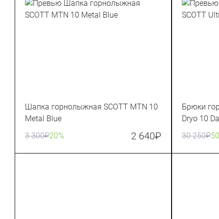
Шапка горнолыжная SCOTT MTN 10
Брюки го
Metal Blue
Dryo 10 Da
2 640
₽
3 300
₽
20%
30 250
₽
5