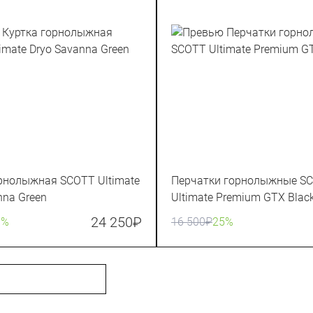
рнолыжная SCOTT Ultimate
Перчатки горнолыжные S
nna Green
Ultimate Premium GTX Blac
24 250
₽
0%
16 500
₽
25%