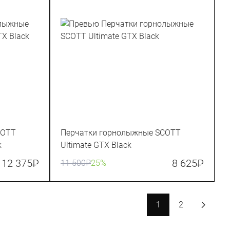
COTT
Перчатки горнолыжные SCOTT
k
Ultimate GTX Black
12 375
₽
8 625
₽
11 500
₽
25%
1
2