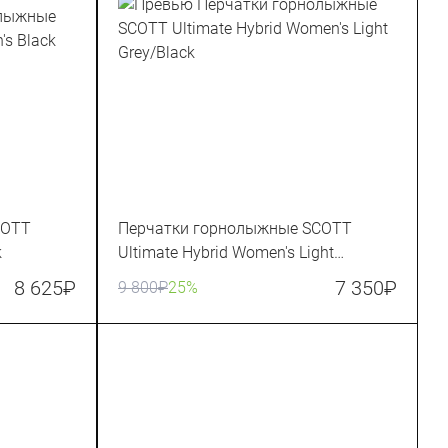
COTT
Перчатки горнолыжные SCOTT
k
Ultimate Hybrid Women's Light
Grey/Black
8 625
₽
7 350
₽
9 800
₽
25%