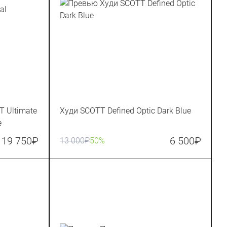
 Ultimate
Худи SCOTT Defined Optic Dark Blue
e
19 750
₽
6 500
₽
13 000
₽
50%