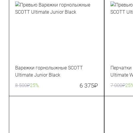
Варежки горнолыжные SCOTT
Перчатки
Ultimate Junior Black
Ultimate 
6 375
₽
8 500
₽
25%
7 000
₽
25