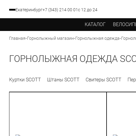
Екатеринбург
+7 (343) 214 00 01
с 12 до 24
КАТАЛОГ
ВЕЛОСИП
-
-
-
Горнол
Главная
Горнолыжный магазин
Горнолыжная одежда
ГОРНОЛЫЖНАЯ ОДЕЖДА SC
Куртки SCOTT
Штаны SCOTT
Свитеры SCOTT
Пер