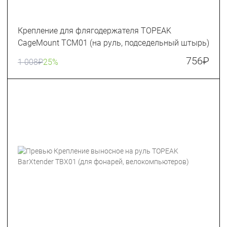
Крепление для флягодержателя TOPEAK
CageMount TCM01 (на руль, подседельный штырь)
756
₽
1 008
₽
25%