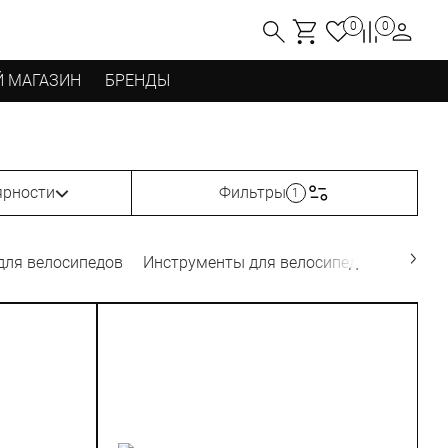
0
0
 МАГАЗИН
БРЕНДЫ
ярности
Фильтры
1
для велосипедов
Инструменты для велосипедов
Велок