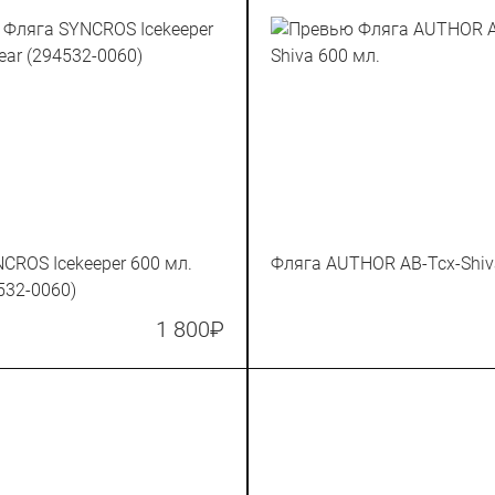
CROS Icekeeper 600 мл.
Фляга AUTHOR AB-Tcx-Shiv
4532-0060)
1 800
₽