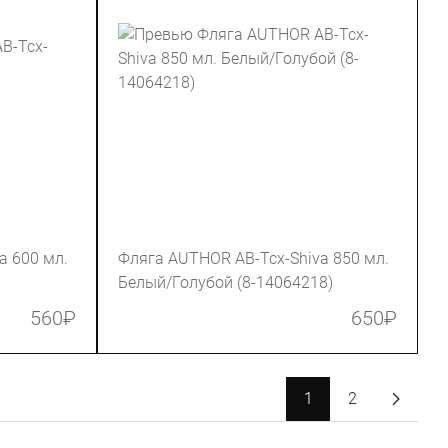
a 600 мл.
Фляга AUTHOR AB-Tcx-Shiva 850 мл.
Белый/Голубой (8-14064218)
560
₽
650
₽
1
2