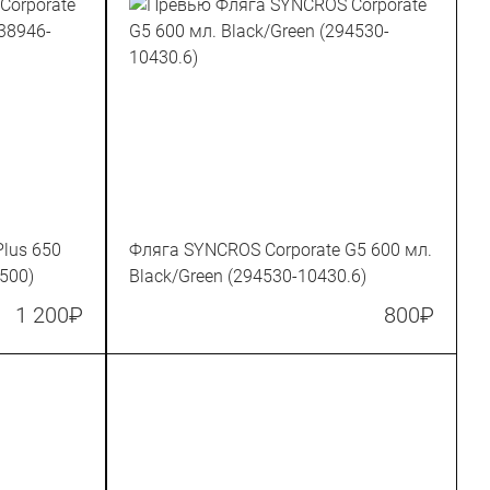
lus 650
Фляга SYNCROS Corporate G5 600 мл.
500)
Black/Green (294530-10430.6)
1 200
₽
800
₽