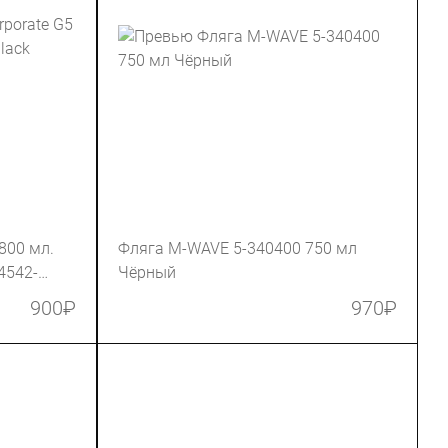
800 мл.
Фляга M-WAVE 5-340400 750 мл
94542-
Чёрный
900
₽
970
₽