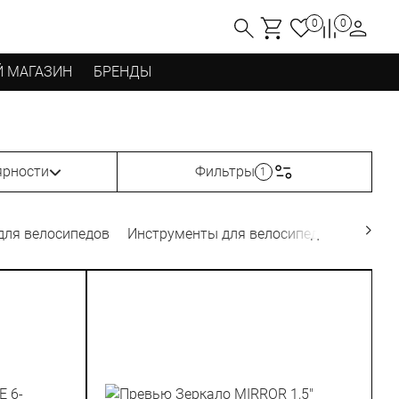
0
0
 МАГАЗИН
БРЕНДЫ
ярности
Фильтры
1
для велосипедов
Инструменты для велосипедов
Велок