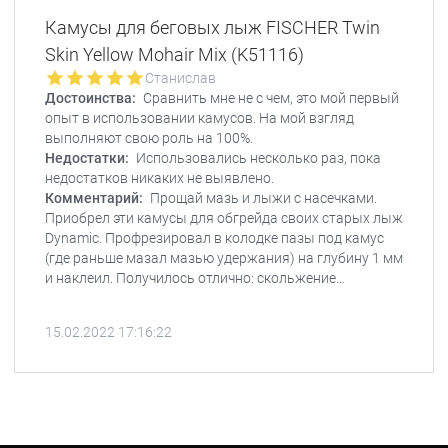
Камусы для беговых лыж FISCHER Twin
Skin Yellow Mohair Mix (K51116)
Станислав
Достоинства:
Сравнить мне не с чем, это мой первый
опыт в использовании камусов. На мой взгляд
выполняют свою роль на 100%.
Недостатки:
Использовались несколько раз, пока
недостатков никаких не выявлено.
Комментарий:
Прощай мазь и лыжи с насечками.
Приобрел эти камусы для обгрейда своих старых лыж
Dynamic. Профрезировал в колодке пазы под камус
(где раньше мазал мазью удержания) на глубину 1 мм
и наклеил. Получилось отлично: скольжение
нормальное и держат великолепно. Отдал жене (у неё
были Атомики с насечкой), говорит, что на Димиках
15.02.2022 17:16:22
теперь лучше. Себе теперь буду брать нормальные
скины.