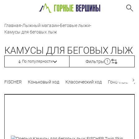
Главная
-
Лыжный магазин
-
Беговые лыжи
-
Камусы для беговых лыж
КАМУСЫ ДЛЯ БЕГОВЫХ ЛЫЖ
Фильтры
По популярности
1
FISCHER
Коньковый ход
Классический ход
Гоночные
Де