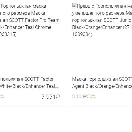
рнолыжная SCOTT Factor
Маска горнолыжная SCOTT
White/Black/Enhancer Teal
Agent Black/Orange/Enhanc
83567-7068315)
(271829-1009004)
7 971
₽
0%
3 100
₽
30%