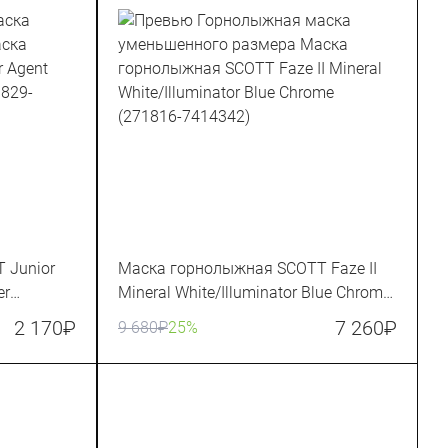
 Junior
Маска горнолыжная SCOTT Faze II
er
Mineral White/Illuminator Blue Chrome
(271816-7414342)
2 170
₽
7 260
₽
9 680
₽
25%