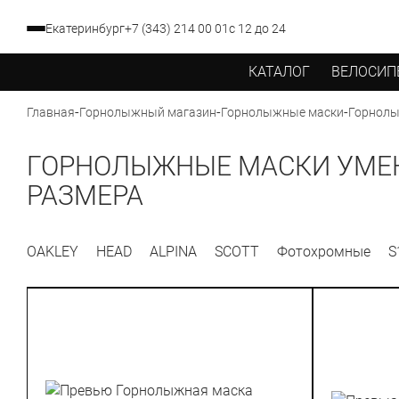
Екатеринбург
+7 (343) 214 00 01
с 12 до 24
КАТАЛОГ
ВЕЛОСИП
-
-
-
Горнолы
Главная
Горнолыжный магазин
Горнолыжные маски
ГОРНОЛЫЖНЫЕ МАСКИ УМЕ
РАЗМЕРА
OAKLEY
HEAD
ALPINA
SCOTT
Фотохромные
S