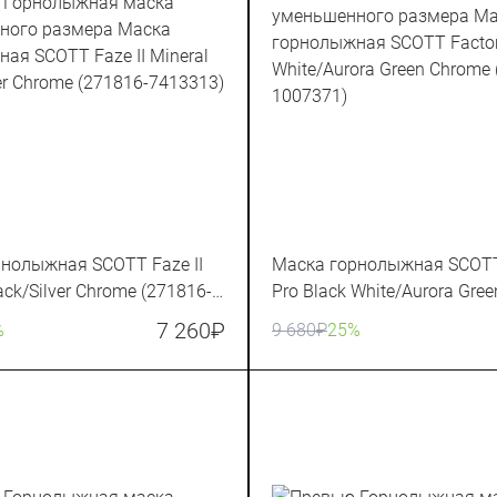
нолыжная SCOTT Faze II
Маска горнолыжная SCOTT
ack/Silver Chrome (271816-
Pro Black White/Aurora Gre
(283567-1007371)
7 260
₽
%
9 680
₽
25%