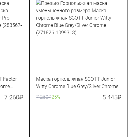
 Factor
Маска горнолыжная SCOTT Junior
hrome
Witty Chrome Blue Grey/Silver Chrome
(271826-1099313)
7 260
₽
5 445
₽
7 260
₽
25%