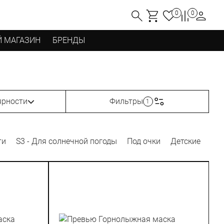
0
0
 МАГАЗИН
БРЕНДЫ
ярности
Фильтры
1
ти
S3 - Для солнечной погоды
Под очки
Детские