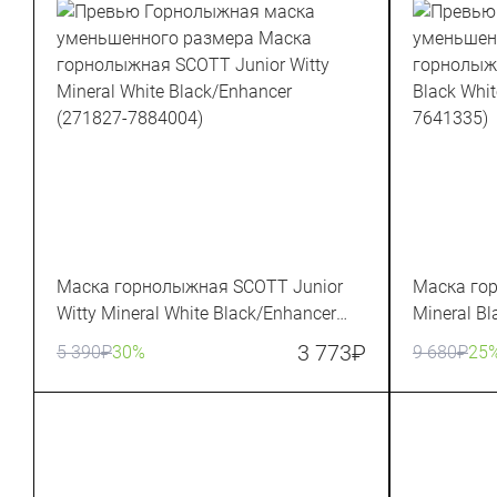
Маска горнолыжная SCOTT Junior
Маска гор
Witty Mineral White Black/Enhancer
Mineral B
(271827-7884004)
(271816-7
3 773
₽
5 390
₽
30%
9 680
₽
25