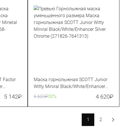
 Factor
Маска горнолыжная SCOTT Junior
er
Witty Miniral Black/White/Enhancer
Silver Chrome (271826-7641313)
5 142
₽
4 620
₽
6 600
₽
30%
1
2