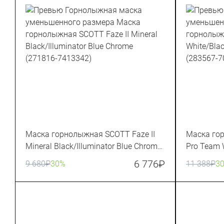
Маска горнолыжная SCOTT Faze II
Маска го
Mineral Black/Illuminator Blue Chrome
Pro Team 
(271816-7413342)
Chrome (2
6 776
₽
9 680
₽
30%
11 388
₽
3