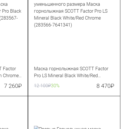
 Factor
Маска горнолыжная SCOTT Factor
en Chrome
Pro LS Mineral Black White/Red
Chrome (283566-7641341)
7 260
₽
8 470
₽
12 100
₽
30%