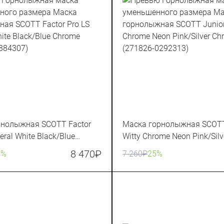
рнолыжная SCOTT Factor
Маска горнолыжная SCOTT
eral White Black/Blue
Witty Chrome Neon Pink/Sil
83566-7884307)
(271826-0292313)
8 470
₽
0%
7 260
₽
25%