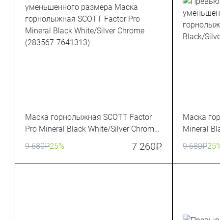
Маска горнолыжная SCOTT Factor
Маска гор
Pro Mineral Black White/Silver Chrome
Mineral Bl
(283567-7641313)
7413313)
7 260
₽
9 680
₽
25%
9 680
₽
25