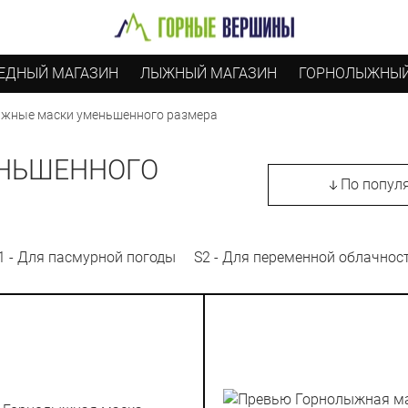
ЕДНЫЙ МАГАЗИН
ЛЫЖНЫЙ МАГАЗИН
ГОРНОЛЫЖНЫЙ
жные маски уменьшенного размера
НЬШЕННОГО
По попул
1 - Для пасмурной погоды
S2 - Для переменной облачнос