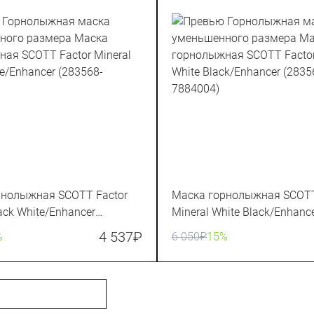
рнолыжная SCOTT Factor
Маска горнолыжная SCOTT
ack White/Enhancer
Mineral White Black/Enhanc
641004)
(283568-7884004)
4 537
₽
%
6 050
₽
15%