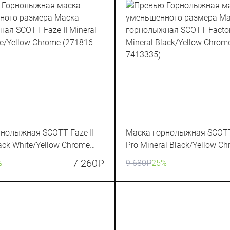
нолыжная SCOTT Faze II
Маска горнолыжная SCOTT
lack White/Yellow Chrome
Pro Mineral Black/Yellow C
641335)
(283567-7413335)
7 260
₽
%
9 680
₽
25%