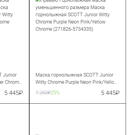
 Junior
Маска горнолыжная SCOTT Junior
ver Chrome
Witty Chrome Purple Neon Pink/Yellow
Chrome (271826-5734335)
5 445
₽
5 445
₽
7 260
₽
25%