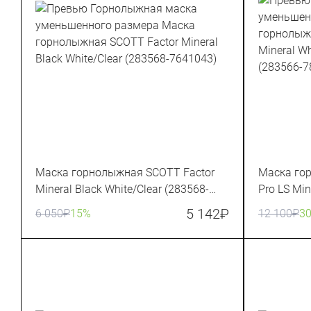
Маска горнолыжная SCOTT Factor
Маска го
Mineral Black White/Clear (283568-
Pro LS Min
7641043)
Chrome (2
5 142
₽
6 050
₽
15%
12 100
₽
3