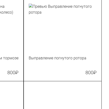
м тормозе
Выправление погнутого ротора
800
₽
800
₽