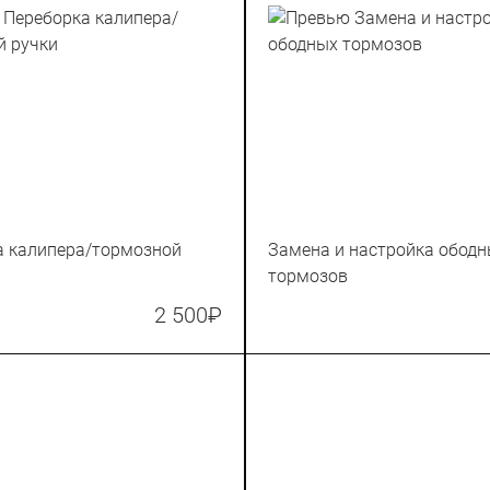
а калипера/тормозной
Замена и настройка обод
тормозов
2 500
₽