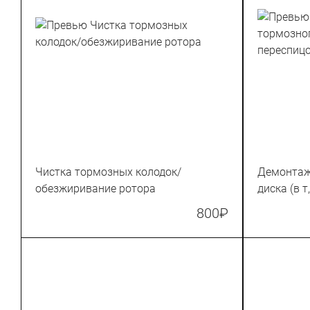
Чистка тормозных колодок/
Демонтаж
обезжиривание ротора
диска (в т
800
₽