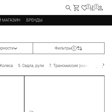
0
0
 МАГАЗИН
БРЕНДЫ
ярности
Фильтры
0
 Колеса
5. Седла, рули
7. Трансмиссия (манетки, переклю