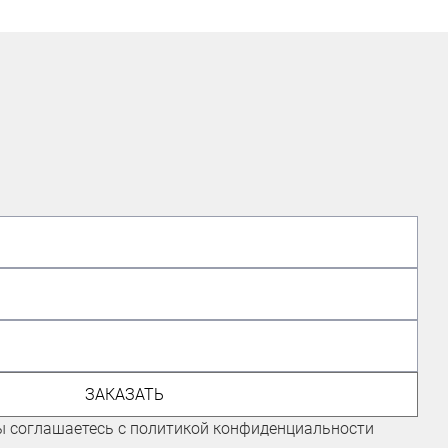
ЭКСПЕРТ ПО ВЕЛОСИПЕДАМ,
ГОНЩИК КОМАНДЫ "ГОРНЫЕ
ВЕРШИНЫ"
ЗАКАЗАТЬ
Иванов Иван
ы соглашаетесь с политикой конфиденциальности