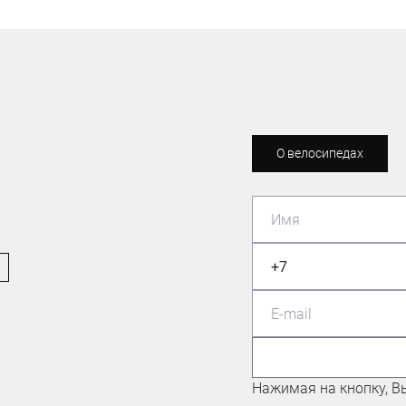
О велосипедах
МАСТЕР СПОРТА ПО
МАУНТИНБАЙКУ
Николаев Евгений
Нажимая на кнопку, В