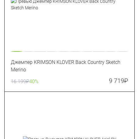
Джемпер KRIMSON KLOVER Back Country Sketch
Merino
9 719
₽
16 199
₽
40%