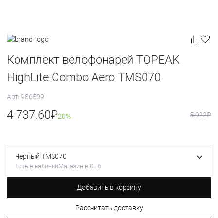
Комплект велофонарей TOPEAK
HighLite Combo Aero TMS070
Арт: 986509
4 737.60
₽
5 922
₽
20%
Чёрный TMS070
Есть в наличии
Магазин в СПб
Добавить в корзину
Рассчитать доставку