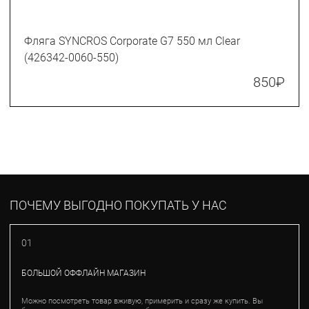
Фляга SYNCROS Corporate G7 550 мл Clear
(426342-0060-550)
850
₽
ПОЧЕМУ ВЫГОДНО ПОКУПАТЬ У НАС
01
БОЛЬШОЙ ОФФЛАЙН МАГАЗИН
Можно посмотреть товар вживую, примерить и сразу же купить. Вы