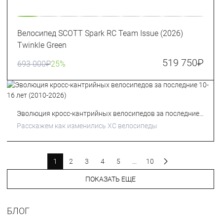
Велосипед SCOTT Spark RC Team Issue (2026)
Twinkle Green
519 750
₽
693 000
₽
25%
Эволюция кросс-кантрийных велосипедов за последние
10-16 лет (2010-2026)
Расскажем как изменились XC велосипеды
1
2
3
4
5
...
10
ПОКАЗАТЬ ЕЩЕ
БЛОГ