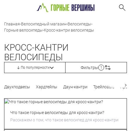
Главная
-
Велосипедный магазин
-
Велосипеды
-
Горные велосипеды
-
Кросс-кантри велосипеды
КРОСС-КАНТРИ
ВЕЛОСИПЕДЫ
Фильтры
По популярности
1
Двухподвесы
Хардтейлы
Даун-кантри
Трейловые
Прог
Что такое горные велосипеды для кросс-кантри?
Расскажем о том, что такое велосипед для кросс-кантри