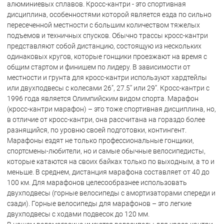
алюминиевых сплавов. Кросс-кантри - это спортивная
дисциплина, особенностями которой является езда по сильно
пересеченной местности с большим количеством тяжелых
подъемов и техничных спусков. Обычно трассы кросс-кантри
представляют собой дистанцию, состоящую из нескольких
одинаковых кругов, которые гонщики проезжают на время с
общим стартом и финишем по лидеру. В зависимости от
местности и грунта для кросс-кантри используют хардтейлы
или двухподвесы с колесами 26”, 27.5” или 29”. Кросс-кантри с
1996 года является Олимпийским видом спорта. Марафон
(кросс-кантри марафон) – это тоже спортивная дисциплина, но,
в отличие от кросс-кантри, она рассчитана на гораздо более
разнящийся, по уровню своей подготовки, контингент.
Марафоны ездят не только профессиональные гонщики,
спортсмены-любители, но и самые обычные велосипедисты,
которые катаются на своих байках только по выходным, а то и
меньше. В среднем, дистанция марафона составляет от 40 до
100 км. Для марафонов целесообразнее использовать
двухподвесы (горные велосипеды с амортизаторами спереди и
сзади). Горные велосипеды для марафонов – это легкие
двухподвесы с ходами подвесок до 120 мм.