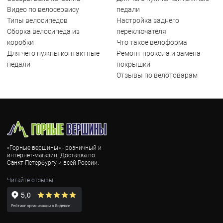
Видео по велосервису
педали
Типы велосипедов
Настройка заднего
Сборка велосипеда из
переключателя
коробки
Что такое велоформа
Для чего нужны контактные
Ремонт прокола и замена
педали
покрышки
Отзывы по велотоварам
«Горные вершины» - розничный и
интернет-магазин. Доставка по
Санкт-Петербургу и всей России.
Читайте отзывы